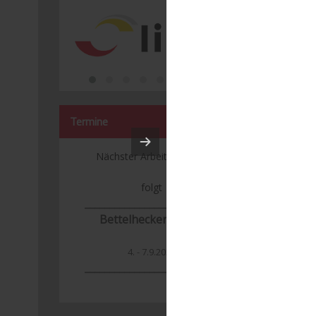
Termine
Nächster Arbeitseinsatz:
folgt
___________________________
Bettelhecker Kerwa
4. - 7.9.2026
_______________
____________