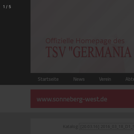
1
/
5
Startseite
News
Verein
Abt
www.sonneberg-west.de
Katalog