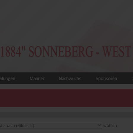
eilungen
Männer
Nachwuchs
Sponsoren
wählen