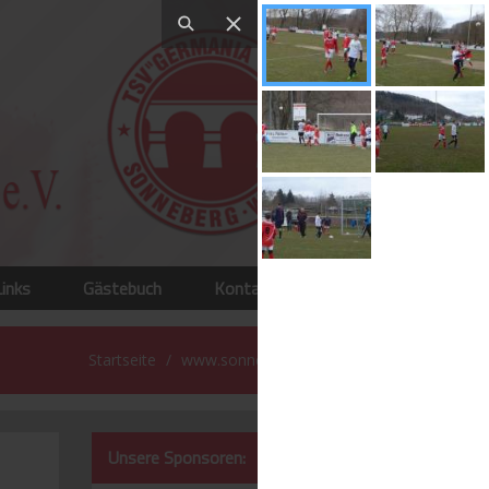
Links
Gästebuch
Kontakt
Startseite
www.sonneberg-west.de
Unsere Sponsoren: