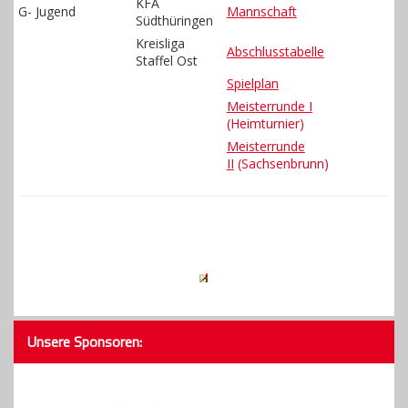
KFA
G- Jugend
Mannschaft
Südthüringen
Kreisliga
Abschlusstabelle
Staffel Ost
Spielplan
Meisterrunde I
(Heimturnier)
Meisterrunde
II
(Sachsenbrunn)
Unsere Sponsoren: