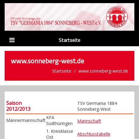
Startseite
News
www.sonneberg-west.de
Verein
Startseite
www.sonneberg-west.de
Abteilungen
Männer
Saison
Nachwuchs
TSV Germania 1884
2012/2013
Sonneberg-West
Sponsoren
KFA
Männermannschaft
Mannschaft
Südthüringen
Links
1. Kreisklasse
Abschlusstabelle
Ost