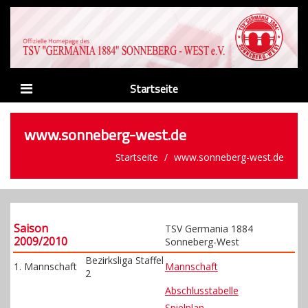
Startseite
News
www.sonneberg-west.de
Verein
Startseite
www.sonneberg-west.de
Abteilungen
Männer
Saison
Nachwuchs
TSV Germania 1884
2009/2010
Sonneberg-West
Sponsoren
Bezirksliga Staffel
1. Mannschaft
Mannschaft
2
Links
Abschlusstabelle
Spielplan