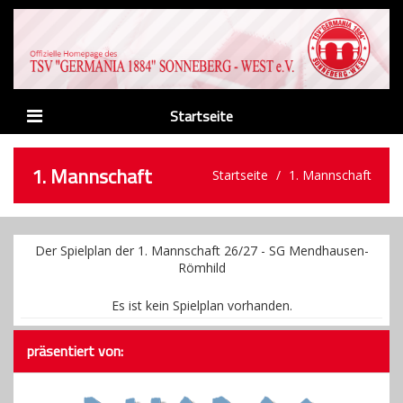
Startseite
News
1. Mannschaft
Startseite
1. Mannschaft
Verein
Abteilungen
Der Spielplan der 1. Mannschaft 26/27 - SG Mendhausen-
Männer
Römhild
Nachwuchs
Es ist kein Spielplan vorhanden.
Sponsoren
präsentiert von:
Links