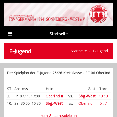
Startseite
News
E-Jugend
Startseite
E-Jugend
Verein
Abteilungen
Der Spielplan der E-Jugend 25/26 Kreisklasse - SC 06 Oberlind
Männer
II
Nachwuchs
ST
Anstoss
Heim
Gast
Tore
3.
Fr, 07.11. 17:00
Oberlind II
vs.
Sbg.-West
13 : 3
Sponsoren
10.
Sa, 30.05. 10:30
Sbg.-West
vs.
Oberlind II
5 : 7
Links
zum Gesamtspielplan