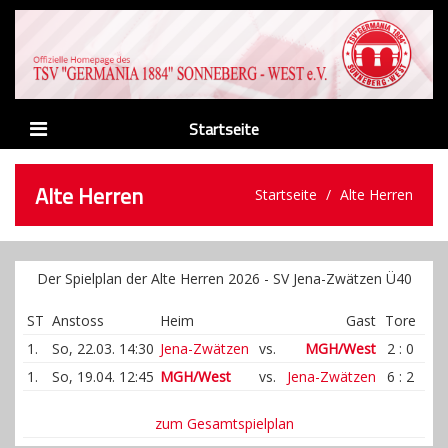
Startseite
News
Alte Herren
Startseite
Alte Herren
Verein
Abteilungen
Der Spielplan der Alte Herren 2026 - SV Jena-Zwätzen Ü40
Männer
ST
Anstoss
Heim
Gast
Tore
Nachwuchs
1.
So, 22.03. 14:30
Jena-Zwätzen
vs.
MGH/West
2 : 0
Sponsoren
1.
So, 19.04. 12:45
MGH/West
vs.
Jena-Zwätzen
6 : 2
Links
zum Gesamtspielplan