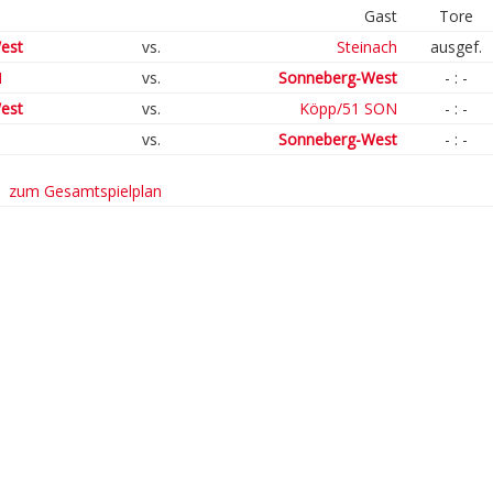
Gast
Tore
est
vs.
Steinach
ausgef.
N
vs.
Sonneberg-West
- : -
est
vs.
Köpp/51 SON
- : -
vs.
Sonneberg-West
- : -
zum Gesamtspielplan