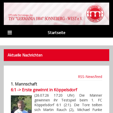
Startseite
News
Verein
Aktuelle Nachrichten
Abteilungen
Männer
RSS-Newsfeed
Nachwuchs
1. Mannschaft
6:1 -> Erste gewinnt in Köppelsdorf
Sponsoren
(26.07.26 17:20 Uhr) Die Männer
gewinnen ihr Testspiel beim 1. FC
Links
Köppelsdorf 6:1 (2:1). Die Tore teilten
sich Martin Rauch (2), Michael Funke