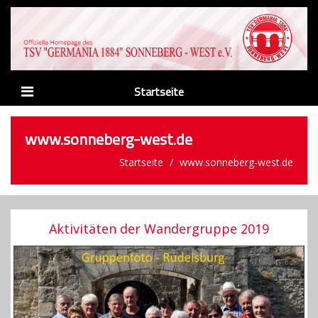
Startseite
News
www.sonneberg-west.de
Verein
Startseite
www.sonneberg-west.de
Abteilungen
Männer
Aktivitäten der Wandergruppe 2019
Nachwuchs
Sponsoren
Links