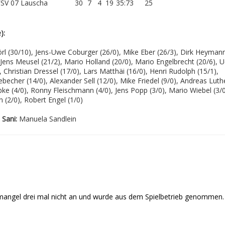
FSV 07 Lauscha
30
7
4
19
35:73
25
):
örl (30/10), Jens-Uwe Coburger (26/0), Mike Eber (26/3), Dirk Heyman
, Jens Meusel (21/2), Mario Holland (20/0), Mario Engelbrecht (20/6), 
, Christian Dressel (17/0), Lars Matthäi (16/0), Henri Rudolph (15/1),
becher (14/0), Alexander Sell (12/0), Mike Friedel (9/0), Andreas Luth
übke (4/0), Ronny Fleischmann (4/0), Jens Popp (3/0), Mario Wiebel (3/0
 (2/0), Robert Engel (1/0)
n
Sani:
Manuela Sandlein
mangel drei mal nicht an und wurde aus dem Spielbetrieb genommen.