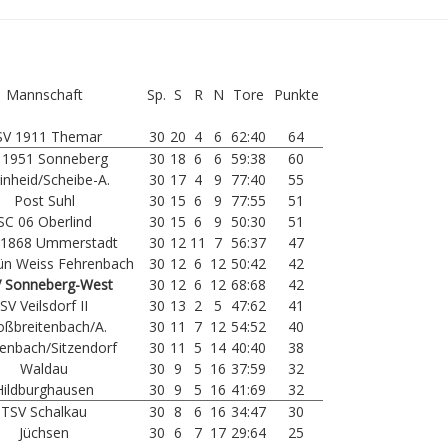
Mannschaft
Sp.
S
R
N
Tore
Punkte
SV 1911 Themar
30
20
4
6
62:40
64
 1951 Sonneberg
30
18
6
6
59:38
60
inheid/Scheibe-A.
30
17
4
9
77:40
55
Post Suhl
30
15
6
9
77:55
51
SC 06 Oberlind
30
15
6
9
50:30
51
 1868 Ummerstadt
30
12
11
7
56:37
47
ün Weiss Fehrenbach
30
12
6
12
50:42
42
 Sonneberg-West
30
12
6
12
68:68
42
SV Veilsdorf II
30
13
2
5
47:62
41
oßbreitenbach/A.
30
11
7
12
54:52
40
enbach/Sitzendorf
30
11
5
14
40:40
38
Waldau
30
9
5
16
37:59
32
Hildburghausen
30
9
5
16
41:69
32
TSV Schalkau
30
8
6
16
34:47
30
Jüchsen
30
6
7
17
29:64
25