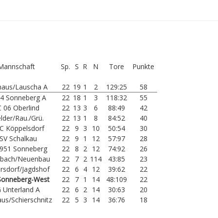
Mannschaft
Sp.
S
R
N
Tore
Punkte
aus/Lauscha A
22
19
1
2
129:25
58
04 Sonneberg A
22
18
1
3
118:32
55
 06 Oberlind
22
13
3
6
88:49
42
elder/Rau./Grü.
22
13
1
8
84:52
40
FC Köppelsdorf
22
9
3
10
50:54
30
SV Schalkau
22
9
1
12
57:97
28
951 Sonneberg
22
8
2
12
74:92
26
nbach/Neuenbau
22
7
2
114
43:85
23
rsdorf/Jagdshof
22
6
4
12
39:62
22
Sonneberg-West
22
7
1
14
48:109
22
 Unterland A
22
6
2
14
30:63
20
us/Schierschnitz
22
5
3
14
36:76
18