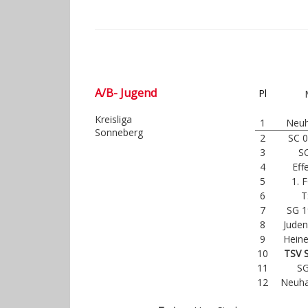
A/B- Jugend
Pl
Kreisliga
1
Neuh
Sonneberg
2
SC 
3
SC
4
Eff
5
1. 
6
T
7
SG 1
8
Jude
9
Heine
10
TSV 
11
SG
12
Neuha