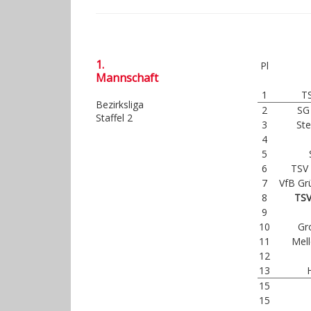
1.
Pl
Mannschaft
1
T
Bezirksliga
2
SG
Staffel 2
3
Ste
4
5
6
TSV
7
VfB Gr
8
TSV
9
10
Gr
11
Mell
12
13
15
15