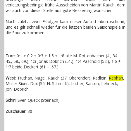
verletzungsbedingte frühe Ausscheiden von Martin Rauch, dem
wir auch von dieser Stelle aus gute Besserung wünschen.
Nach zuletzt zwei Erfolgen kam dieser Auftritt überraschend,
und es gilt schnell wieder für die letzten beiden Saisonspiele in
die Spur zu kommen.
Tore
:
0:1 + 0:2 + 0:3 + 1:5 + 1:8 alle M. Rottenbacher (4., 34.
45., 58., 69.), 1:3 Jonas Döbrich (51.), 1:4 Paschold (52.), 1:6 +
1:7 beide Deckert (61. + 67.)
West
:
Truthän, Nagel, Rauch (37. Oberender), Rädlein,
Rebhan
,
Müller-Sixer, Dux (55. N. Schmidt), Luther, Santen, Lehneck,
Jon. Döbrich
Schiri
:
Sven Queck (Steinach)
Zuschauer
: 30