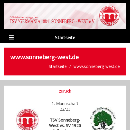
Startseite
News
www.sonneberg-west.de
Verein
Startseite
www.sonneberg-west.de
Abteilungen
Männer
zurück
Nachwuchs
1. Mannschaft
Sponsoren
22/23
TSV Sonneberg-
Links
West vs. SV 1920