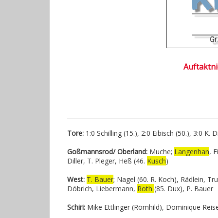
Auftaktni
Tore:
1:0 Schilling (15.), 2:0 Eibisch (50.), 3:0 K. 
Goßmannsrod/ Oberland:
Muche;
Langenhan
, 
Diller, T. Pleger, Heß (46.
Kusch
)
West:
T. Bauer
; Nagel (60. R. Koch), Rädlein,
Tru
Döbrich
, Liebermann,
Roth
(85. Dux),
P. Bauer
Schiri:
Mike Ettlinger (Römhild), Dominique Reise