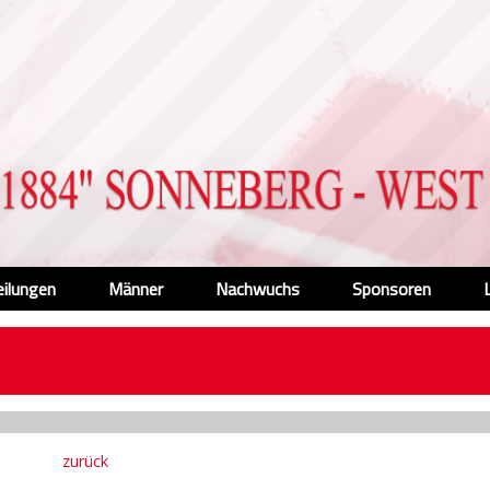
eilungen
Männer
Nachwuchs
Sponsoren
zurück