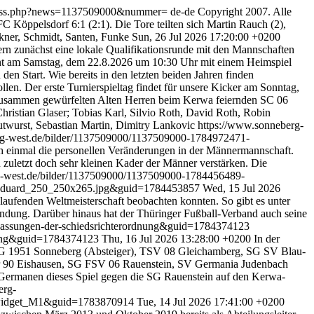
iterss.php?news=1137509000&nummer=
de-de
Copyright 2007. Alle
C Köppelsdorf 6:1 (2:1). Die Tore teilten sich Martin Rauch (2),
kner, Schmidt, Santen, Funke
Sun, 26 Jul 2026 17:20:00 +0200
lern zunächst eine lokale Qualifikationsrunde mit den Mannschaften
nnt am Samstag, dem 22.8.2026 um 10:30 Uhr mit einem Heimspiel
en Start. Wie bereits in den letzten beiden Jahren finden
len. Der erste Turnierspieltag findet für unsere Kicker am Sonntag,
 zusammen gewürfelten Alten Herren beim Kerwa feiernden SC 06
hristian Glaser; Tobias Karl, Silvio Roth, David Roth, Robin
utwurst, Sebastian Martin, Dimitry Lankovic
https://www.sonneberg-
rg-west.de/bilder/1137509000/1137509000-1784972471-
ch einmal die personellen Veränderungen in der Männermannschaft.
zuletzt doch sehr kleinen Kader der Männer verstärken. Die
g-west.de/bilder/1137509000/1137509000-1784456489-
_Eduard_250_250x265.jpg&guid=1784453857
Wed, 15 Jul 2026
 laufenden Weltmeisterschaft beobachten konnten. So gibt es unter
ndung. Darüber hinaus hat der Thüringer Fußball-Verband auch seine
anpassungen-der-schiedsrichterordnung&guid=1784374123
dnung&guid=1784374123
Thu, 16 Jul 2026 13:28:00 +0200
In der
n: SG 1951 Sonneberg (Absteiger), TSV 08 Gleichamberg, SG SV Blau-
r 90 Eishausen, SG FSV 06 Rauenstein, SV Germania Judenbach
die Germanen dieses Spiel gegen die SG Rauenstein auf den Kerwa-
erg-
/widget_M1&guid=1783870914
Tue, 14 Jul 2026 17:41:00 +0200