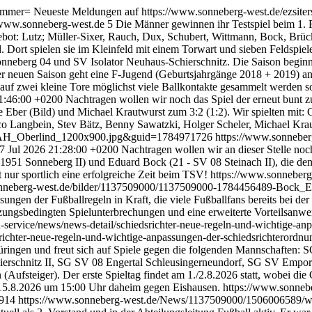
nummer=
Neueste Meldungen auf https://www.sonneberg-west.de/ezs
/www.sonneberg-west.de
5
Die Männer gewinnen ihr Testspiel beim 1. F
ebot: Lutz; Müller-Sixer, Rauch, Dux, Schubert, Wittmann, Bock, Brüc
d. Dort spielen sie im Kleinfeld mit einem Torwart und sieben Feldspie
onneberg 04 und SV Isolator Neuhaus-Schierschnitz. Die Saison begi
r neuen Saison geht eine F-Jugend (Geburtsjahrgänge 2018 + 2019) an d
auf zwei kleine Tore möglichst viele Ballkontakte gesammelt werden sol
11:46:00 +0200
Nachtragen wollen wir noch das Spiel der erneut bunt
Eber (Bild) und Michael Krautwurst zum 3:2 (1:2). Wir spielten mit: C
co Langbein, Stev Bätz, Benny Sawatzki, Holger Scheler, Michael Kra
_AH_Oberlind_1200x900.jpg&guid=1784971726
https://www.sonnebe
17 Jul 2026 21:28:00 +0200
Nachtragen wollen wir an dieser Stelle no
1951 Sonneberg II) und Eduard Bock (21 - SV 08 Steinach II), die den 
nur sportlich eine erfolgreiche Zeit beim TSV!
https://www.sonneber
onneberg-west.de/bilder/1137509000/1137509000-1784456489-Bock
ungen der Fußballregeln in Kraft, die viele Fußballfans bereits bei der
ngsbedingten Spielunterbrechungen und eine erweiterte Vorteilsanwe
n-service/news/news-detail/schiedsrichter-neue-regeln-und-wichtige-
dsrichter-neue-regeln-und-wichtige-anpassungen-der-schiedsrichteror
dthüringen und freut sich auf Spiele gegen die folgenden Mannschafte
erschnitz II, SG SV 08 Engertal Schleusingerneundorf, SG SV Empo
 (Aufsteiger). Der erste Spieltag findet am 1./2.8.2026 statt, wobei 
n 15.8.2026 um 15:00 Uhr daheim gegen Eishausen.
https://www.sonneb
0914
https://www.sonneberg-west.de/News/1137509000/1506006589