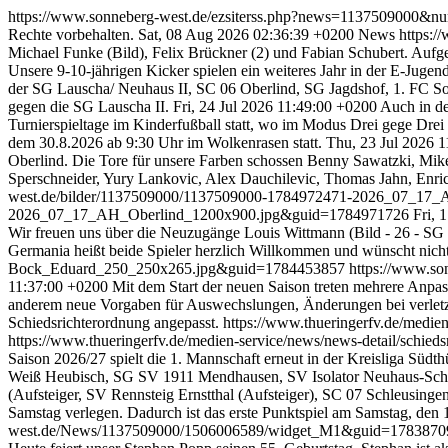
https://www.sonneberg-west.de/ezsiterss.php?news=1137509000&
Rechte vorbehalten.
Sat, 08 Aug 2026 02:36:39 +0200
News
https:/
Michael Funke (Bild), Felix Brückner (2) und Fabian Schubert. Aufg
Unsere 9-10-jährigen Kicker spielen ein weiteres Jahr in der E-Jugen
der SG Lauscha/ Neuhaus II, SC 06 Oberlind, SG Jagdshof, 1. FC S
gegen die SG Lauscha II.
Fri, 24 Jul 2026 11:49:00 +0200
Auch in de
Turnierspieltage im Kinderfußball statt, wo im Modus Drei gege Drei 
dem 30.8.2026 ab 9:30 Uhr im Wolkenrasen statt.
Thu, 23 Jul 2026 
Oberlind. Die Tore für unsere Farben schossen Benny Sawatzki, Mike 
Sperschneider, Yury Lankovic, Alex Dauchilevic, Thomas Jahn, Enri
west.de/bilder/1137509000/1137509000-1784972471-2026_07_17
2026_07_17_AH_Oberlind_1200x900.jpg&guid=1784971726
Fri, 
Wir freuen uns über die Neuzugänge Louis Wittmann (Bild - 26 - SG 
Germania heißt beide Spieler herzlich Willkommen und wünscht nicht 
Bock_Eduard_250_250x265.jpg&guid=1784453857
https://www.s
11:37:00 +0200
Mit dem Start der neuen Saison treten mehrere Anpass
anderem neue Vorgaben für Auswechslungen, Änderungen bei verletzu
Schiedsrichterordnung angepasst.
https://www.thueringerfv.de/medie
https://www.thueringerfv.de/medien-service/news/news-detail/schie
Saison 2026/27 spielt die 1. Mannschaft erneut in der Kreisliga Sü
Weiß Heubisch, SG SV 1911 Mendhausen, SV Isolator Neuhaus-Schi
(Aufsteiger, SV Rennsteig Ernstthal (Aufsteiger), SC 07 Schleusingen
Samstag verlegen. Dadurch ist das erste Punktspiel am Samstag, de
west.de/News/1137509000/1506006589/widget_M1&guid=178387