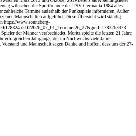
ar zwischen März 2013 und Oktober 2019 bereits als Abteilungsleiter
Ehrentag wünschen die Sportfreunde des TSV Germania 1884 alles
r zahlreiche Termine außerhalb der Punktspiele informieren. Außer
inzelnen Mannschaften aufgeführt. Diese Übersicht wird ständig
en
https://www.sonneberg-
9000/1783245210/2026_07_01_Termine-26_27&guid=1783263973
Spieler der Männer verabschiedet. Moritz spielte die letzten 21 Jahre
ehr erfolgreichen Jahrgangs, der im Nachwuchs viele Jahre
n. Vorstand und Mannschaft sagen Danke und hoffen, dass uns der 27-