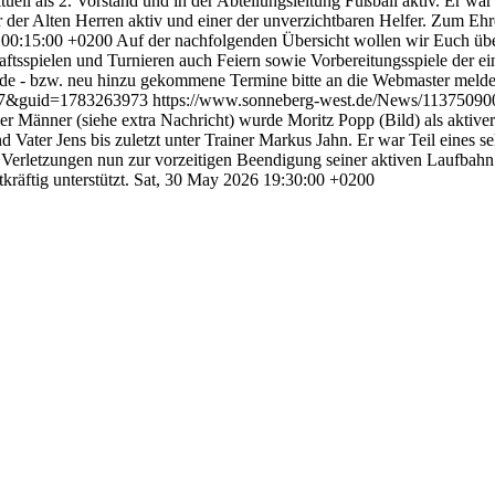
tuell als 2. Vorstand und in der Abteilungsleitung Fußball aktiv. Er w
er der Alten Herren aktiv und einer der unverzichtbaren Helfer. Zum 
 00:15:00 +0200
Auf der nachfolgenden Übersicht wollen wir Euch übe
aftsspielen und Turnieren auch Feiern sowie Vorbereitungsspiele der e
lende - bzw. neu hinzu gekommene Termine bitte an die Webmaster meld
27&guid=1783263973
https://www.sonneberg-west.de/News/113750
r Männer (siehe extra Nachricht) wurde Moritz Popp (Bild) als aktiver 
Vater Jens bis zuletzt unter Trainer Markus Jahn. Er war Teil eines s
e Verletzungen nun zur vorzeitigen Beendigung seiner aktiven Laufbah
räftig unterstützt.
Sat, 30 May 2026 19:30:00 +0200