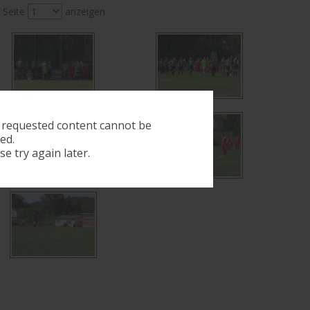
Seite
anzeigen
 requested content cannot be
ed.
se try again later.