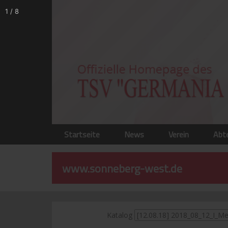
1
/
8
Startseite
News
Verein
Abt
www.sonneberg-west.de
Katalog