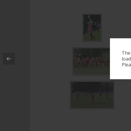
The
load
Plea