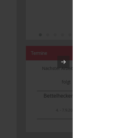
Termine
Nächster Arbeitseinsatz:
folgt
___________________________
Bettelhecker Kerwa
4. - 7.9.2026
_______________
____________