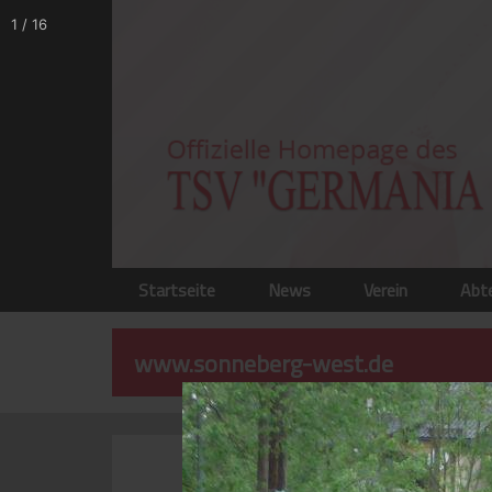
1
/
16
Startseite
News
Verein
Abt
www.sonneberg-west.de
Katalog