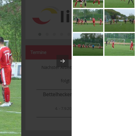
Termine
Nächster Arbeitseinsatz:
folgt
___________________________
Bettelhecker Kerwa
4. - 7.9.2026
_______________
____________