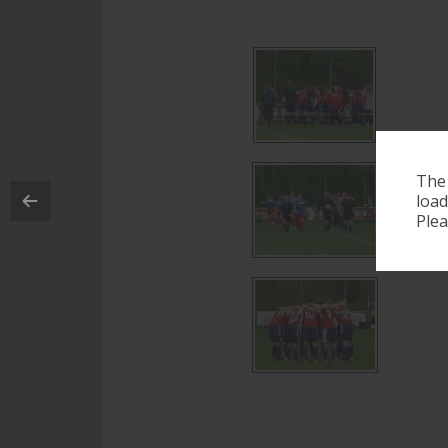
The
load
Plea