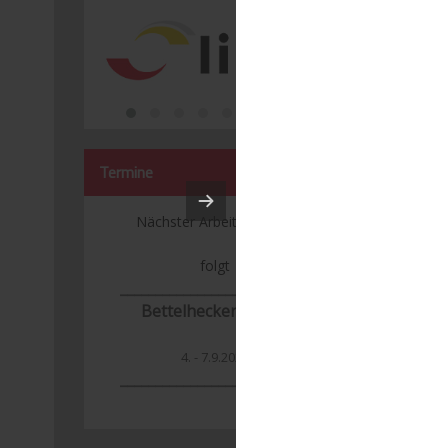
Termine
Nächster Arbeitseinsatz:
folgt
___________________________
Bettelhecker Kerwa
4. - 7.9.2026
_______________
____________