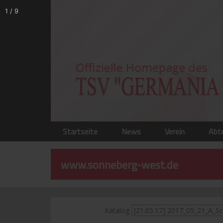
1
/
9
Startseite
News
Verein
Abt
www.sonneberg-west.de
Katalog