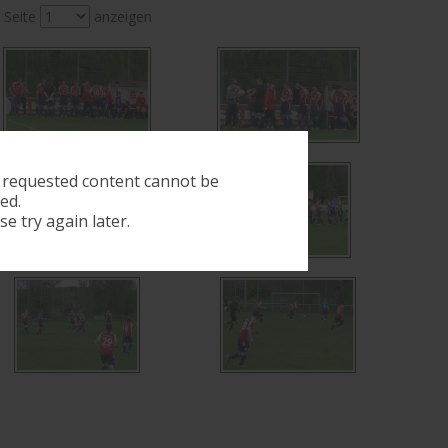
Seite
anzeigen
 requested content cannot be
ed.
se try again later.