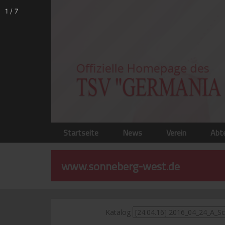
1
/
7
Startseite
News
Verein
Abt
www.sonneberg-west.de
Katalog