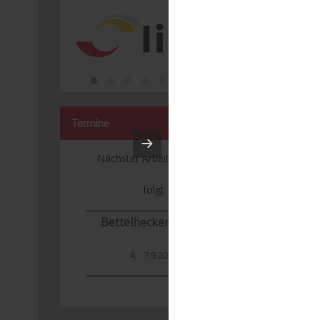
Termine
Nächster Arbeitseinsatz:
folgt
___________________________
Bettelhecker Kerwa
4. - 7.9.2026
_______________
____________