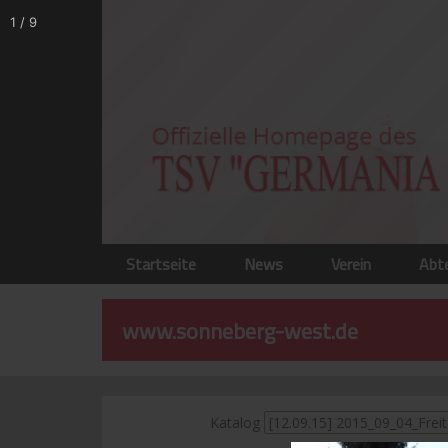
1
/
9
Startseite
News
Verein
Abt
www.sonneberg-west.de
Katalog