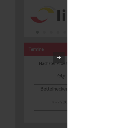
Termine
Nächster Arbeitseinsatz:
folgt
___________________________
Bettelhecker Kerwa
4. - 7.9.2026
_______________
____________